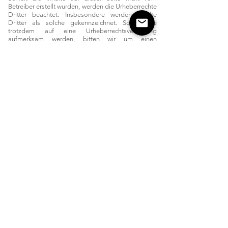
Betreiber erstellt wurden, werden die Urheberrechte
Dritter beachtet. Insbesondere werden Inhalte
Dritter als solche gekennzeichnet. Sollten Sie
trotzdem auf eine Urheberrechtsverletzung
aufmerksam werden, bitten wir um einen
entsprechenden Hinweis. Bei Bekanntwerden von
Rechtsverletzungen werden wir derartige Inhalte
umgehend entfernen.
Gästehaus beim Metzger